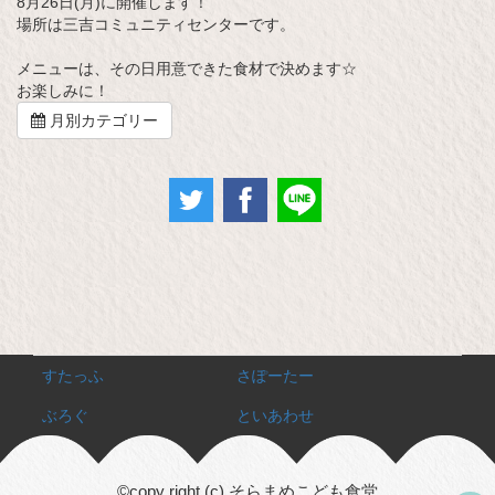
8月26日(月)に開催します！
場所は三吉コミュニティセンターです。
メニューは、その日用意できた食材で決めます☆
お楽しみに！
月別カテゴリー
すたっふ
さぽーたー
ぶろぐ
といあわせ
©copy right (c) そらまめこども食堂