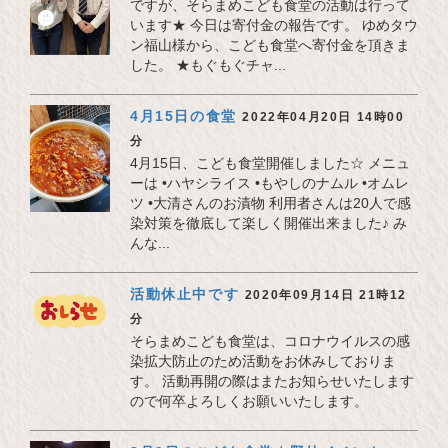
ですが、そらまめこども食堂の活動は行って
います★ 今日は寄付金の報告です。 ゆめタウ
ン福山様から、こども食堂へ寄付金を頂きま
した。 ★もぐもぐチャ...
4月15日の食堂
2022年04月20日 14時00
分
4月15日、こども食堂開催しました☆︎ メニュ
ーは •ハヤシライス •もやしのナムル •オムレ
ツ •大清さんのお漬物 利用者さんは20人で感
染対策を徹底して楽しく開催出来ました♪ み
んな...
活動休止中です
2020年09月14日 21時12
分
そらまめこども食堂は、コロナウイルスの感
染拡大防止のため活動をお休みしておりま
す。 活動再開の際はまたお知らせいたします
ので何卒よろしくお願いいたします。