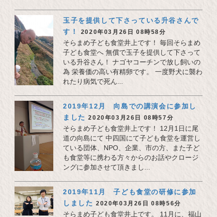
玉子を提供して下さっている升谷さんで
す！
2020年03月26日 08時58分
そらまめ子ども食堂井上です！ 毎回そらまめ
子ども食堂へ 無償で玉子を提供して下さって
いる升谷さん！ ナゴヤコーチンで放し飼いの
為 栄養価の高い有精卵です。 一度野犬に襲わ
れたり病気で死ん...
2019年12月 向島での講演会に参加し
ました
2020年03月26日 08時57分
そらまめ子ども食堂井上です！ 12月1日に尾
道の向島にて 中四国にて子ども食堂を運営し
ている団体、NPO、企業、市の方、また子ど
も食堂等に携わる方々からのお話やクロージ
ングに参加させて頂きまし...
2019年11月 子ども食堂の研修に参加
しました
2020年03月26日 08時56分
そらまめ子ども食堂井上です。 11月に、福山