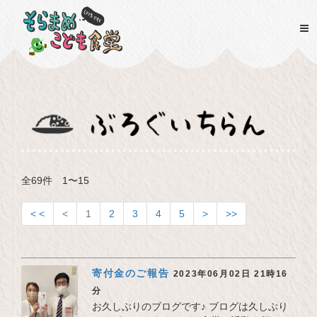
一
全69件 1〜15
< <
<
1
2
3
4
5
>
>>
寄付金のご報告
2023年06月02日 21時16
分
お久しぶりのブログです♪ ブログは久しぶり