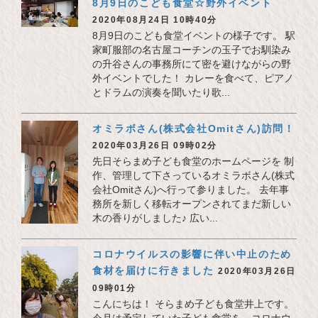
8月9日のこども食堂☆野外イベント
2020年08月24日 10時40分
8月9日のこども食堂イベントの様子です。 駅
家町服部の名古屋コーチンの玉子でお馴染み
の升谷さんの事務所にて密を避けながらの野
外イベントでした！ カレーを食べて、ピアノ
とドラムの演奏を聞いたり歌...
オミラボさん(株式会社Omitさん)訪問！
2020年03月26日 09時02分
先日そらまめ子ども食堂のホームページを 制
作、管理して下さっているオミラボさん(株式
会社Omitさん)へ行って参りました。 去年事
務所を新しく移転オープンされてまだ新しい
木の香りがしました♪ 広い...
コロナウイルスの影響に伴い中止のため
食材を届けに行きました
2020年03月26日
09時01分
こんにちは！ そらまめ子ども食堂井上です。