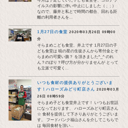
今月は予定していた子ども食堂を、コロナウ
イルスの影響に伴い中止にしました（ ; ; ）
なので、藤井と私とで時間の都合、回れる距
離の利用者さんを...
1月27日の食堂
2020年03月26日 09時00
分
そらまめこども食堂、井上です 1月27日の子
ども食堂は 暁の星の生徒さんから寄付金とそ
らまめの可愛い旗？ を頂きました^_^ のれ
ん？のぼり？呼び方が分かりませんが とって
も立派で可愛く...
いつも食材の提供ありがとうございま
す！ハローズみどり町店さん
2020年03月
26日 08時59分
そらまめ子ども食堂井上です！ いつもお世話
になっております、 ハローズみどり町店さん
☆ 食材を提供して下さりありがとうございま
す。 フードバンク福山さんを介してこちらで
は 毎回食材を頂い...