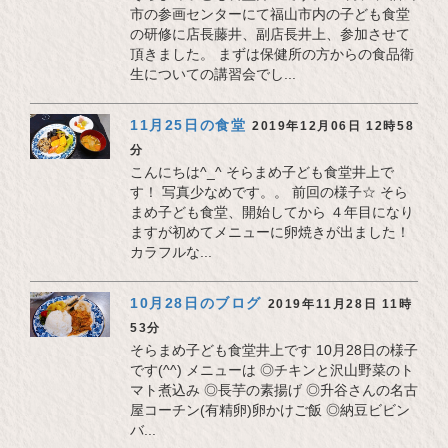
市の参画センターにて福山市内の子ども食堂
の研修に店長藤井、副店長井上、参加させて
頂きました。 まずは保健所の方からの食品衛
生についての講習会でし...
11月25日の食堂
2019年12月06日 12時58
分
こんにちは^_^ そらまめ子ども食堂井上で
す！ 写真少なめです。。 前回の様子☆ そら
まめ子ども食堂、開始してから ４年目になり
ますが初めてメニューに卵焼きが出ました！
カラフルな...
10月28日のブログ
2019年11月28日 11時
53分
そらまめ子ども食堂井上です 10月28日の様子
です(^^) メニューは ◎チキンと沢山野菜のト
マト煮込み ◎長芋の素揚げ ◎升谷さんの名古
屋コーチン(有精卵)卵かけご飯 ◎納豆ビビン
バ...