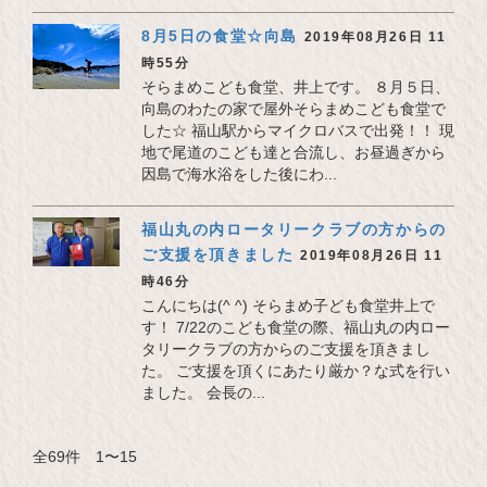
8月5日の食堂☆向島
2019年08月26日 11
時55分
そらまめこども食堂、井上です。 ８月５日、
向島のわたの家で屋外そらまめこども食堂で
した☆ 福山駅からマイクロバスで出発！！ 現
地で尾道のこども達と合流し、お昼過ぎから
因島で海水浴をした後にわ...
福山丸の内ロータリークラブの方からの
ご支援を頂きました
2019年08月26日 11
時46分
こんにちは(^ ^) そらまめ子ども食堂井上で
す！ 7/22のこども食堂の際、福山丸の内ロー
タリークラブの方からのご支援を頂きまし
た。 ご支援を頂くにあたり厳か？な式を行い
ました。 会長の...
全69件 1〜15